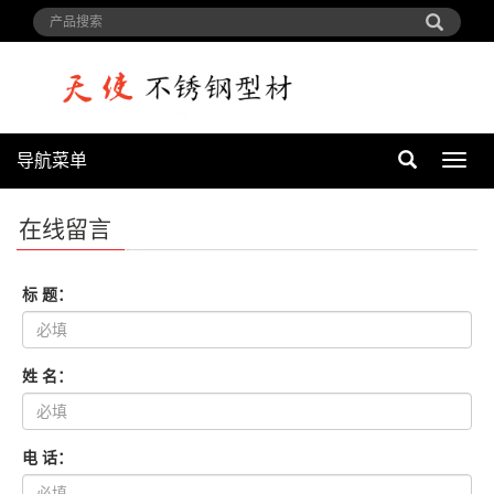
导航菜单
导
航
菜
在线留言
单
标 题：
姓 名：
电 话：